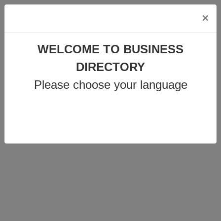
×
info@business-directory.xyz
WELCOME TO BUSINESS
+44 1225 29 6129
DIRECTORY
Please choose your language
Join Us
MENU
KLEINTIER- &
AKUPUNKTURPRAXIS